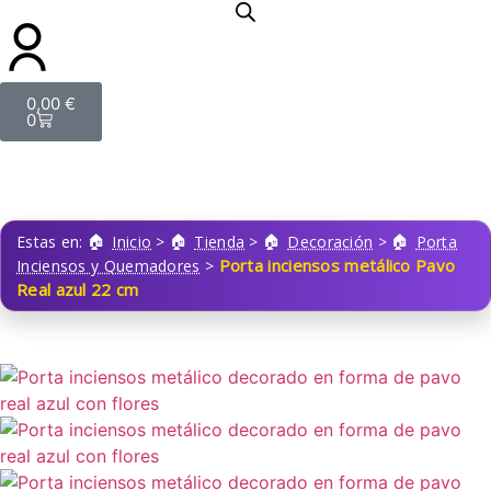
0,00
€
0
Estas en:
Inicio
>
Tienda
>
Decoración
>
Porta
Porta inciensos metálico Pavo
Inciensos y Quemadores
>
Real azul 22 cm