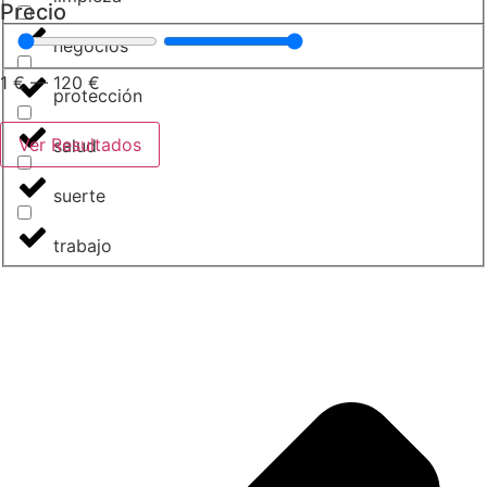
Precio
negocios
1
€
—
120
€
protección
Ver Resultados
salud
suerte
trabajo