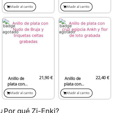
diseño
acero
Añadir al carrito
Añadir al carrito
eslabones
inoxidable
en acero
inoxidable
21,90
€
22,40
€
Anillo de
Anillo de
plata con
plata con
Nudo de
Cruz Ankh y
Añadir al carrito
Añadir al carrito
Bruja y
flor de loto
Triquetas
(Talla 17)
celtas (Talla
¿Por qué Zi-Enki?
17)