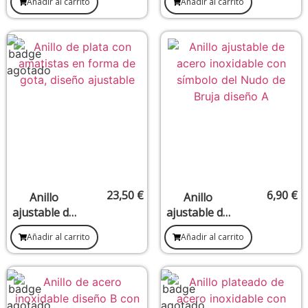
Añadir al carrito
Añadir al carrito
piedra
piedra
natural de
natural de
esmeralda
rubí (12 x 15
(11 x 11 mm)
mm)
23,50
€
6,90
€
Anillo
Anillo
ajustable de
ajustable de
plata con
acero
Añadir al carrito
Añadir al carrito
piedras
inoxidable
naturales de
Nudo de
amatista (15
Bruja –
x 14 mm)
Diseño A