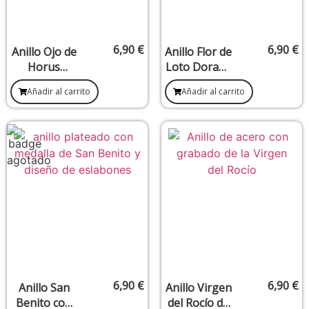
6,90
€
6,90
€
Anillo Ojo de
Anillo Flor de
Horus
Loto Dorado
Dorado –
acero
Añadir al carrito
Añadir al carrito
Protección,
inoxidable
sabiduría y
visión
espiritual
6,90
€
6,90
€
Anillo San
Anillo Virgen
Benito con
del Rocío de