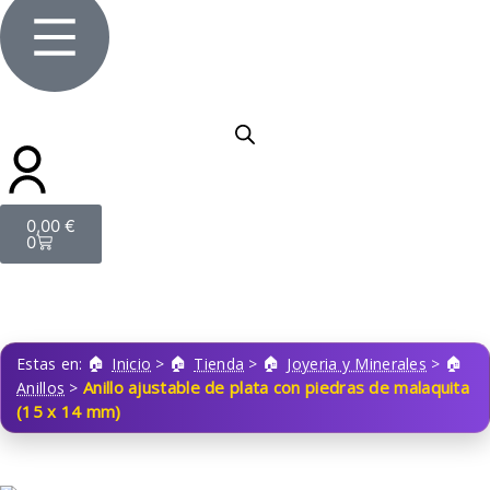
0,00
€
0
Estas en:
Inicio
>
Tienda
>
Joyeria y Minerales
>
Anillo ajustable de plata con piedras de malaquita
Anillos
>
(15 x 14 mm)