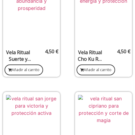
4,50
€
4,50
€
Vela Ritual
Vela Ritual
Suerte y
Cho Ku Rei
Fortuna –
–
Añadir al carrito
Añadir al carrito
Abundancia
Activación,
,
Poder y
Prosperida
Protección
d y Buena
Energética
Energía