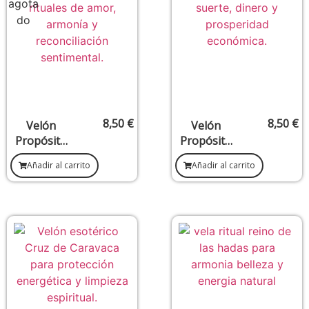
8,50
€
8,50
€
Velón
Velón
Propósito
Propósito
Unión de
Garrapata
Añadir al carrito
Añadir al carrito
Pareja –
– Atracción
Amor y
de suerte y
reconciliaci
dinero
ón