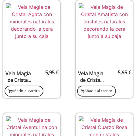
Energética
5,95
€
5,95
€
Vela Magia
Vela Magia
de Cristal
de Cristal
Ágata –
Amatista –
Añadir al carrito
Añadir al carrito
Equilibrio y
Protección
Protección
y Elevación
Espiritual