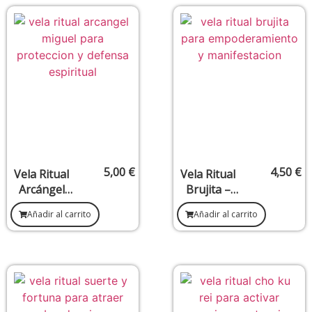
ón
Iluminación
5,00
€
4,50
€
Vela Ritual
Vela Ritual
Arcángel
Brujita –
Miguel –
Empodera
Añadir al carrito
Añadir al carrito
Protección,
miento,
Justicia y
Creatividad
Defensa
y
Espiritual
Manifestaci
ón