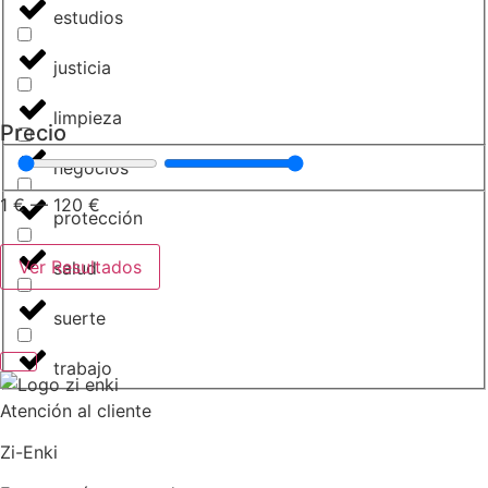
estudios
justicia
limpieza
Precio
negocios
1
€
—
120
€
protección
Ver Resultados
salud
suerte
trabajo
Atención al cliente
Zi-Enki