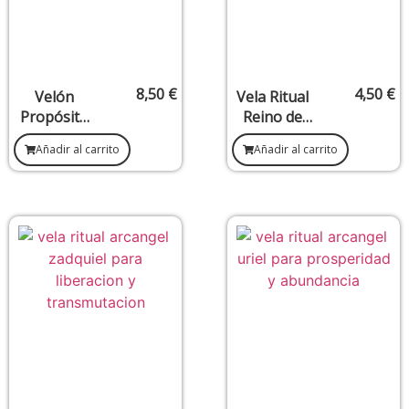
8,50
€
4,50
€
Velón
Vela Ritual
Propósito
Reino de
Cruz de
las Hadas –
Añadir al carrito
Añadir al carrito
Caravaca –
Magia,
Protección,
Belleza y
fuerza y
Energía
apertura
Natural
espiritual