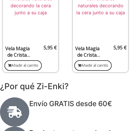
5,95
€
5,95
€
Vela Magia
Vela Magia
de Cristal
de Cristal
Aventurina
Cuarzo
Añadir al carrito
Añadir al carrito
– Suerte y
Rosa –
Oportunida
Amor y
des
Armonía
¿Por qué Zi-Enki?
Envío GRATIS desde 60€