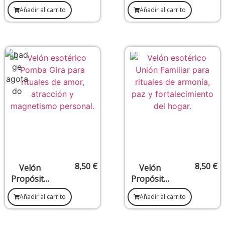
Eleggua –
Tetragram
Añadir al carrito
Añadir al carrito
Abre
atón –
caminos y
Protección
oportunida
y fuerza
des
espiritual
8,50
€
8,50
€
Velón
Velón
Propósito
Propósito
Pomba Gira
Unión
Añadir al carrito
Añadir al carrito
– Atracción,
Familiar –
pasión y
Paz y
magnetism
armonía en