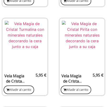
Añadir al carrito
Añadir al carrito
Difíciles y
Protección
Apertura
y Corte de
de Caminos
Brujerías
5,95
€
5,95
€
Vela Magia
Vela Magia
de Cristal
de Cristal
Turmalina
Pirita –
Añadir al carrito
Añadir al carrito
–
Abundancia
Protección
y
y Limpieza
Protección