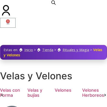
0
Velas
Estas en:
Inicio
>
Tienda
>
Rituales y Magia
>
y Velones
Velas y Velones
Velas con
Velas y
Velones
Velones
Forma
bujías
Herboreos