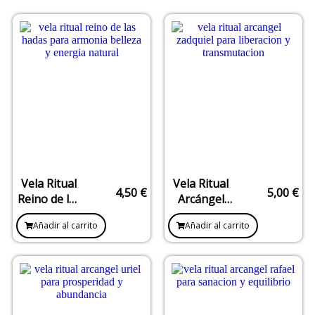
Vela Ritual
Vela Ritual
4,50
€
5,00
€
Reino de las
Arcángel
Hadas –
Zadquiel –
Añadir al carrito
Añadir al carrito
Magia,
Transmutación,
Belleza y
Perdón y
Energía
Liberación
Natural