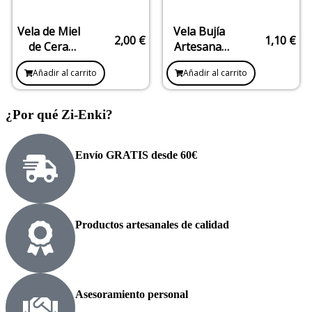
Vela de Miel
Vela Bujía
2,00
€
1,10
€
de Cera
Artesanal
Virgen
Celeste 20
Añadir al carrito
Añadir al carrito
8×1,5 cm (1
cm
Unidad)
¿Por qué Zi-Enki?
Envío GRATIS desde 60€
Productos artesanales de calidad
Asesoramiento personal