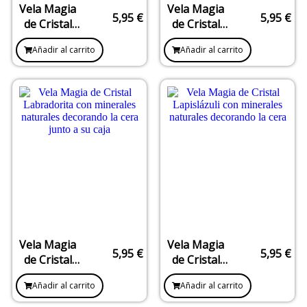
Vela Magia
Vela Magia
5,95
€
5,95
€
de Cristal
de Cristal
Cuarzo
Jade Verde –
Añadir al carrito
Añadir al carrito
Rosa –
Prosperidad
Amor y
y Armonía
Armonía
Vela Magia
Vela Magia
5,95
€
5,95
€
de Cristal
de Cristal
Labradorita
Lapislázuli –
Añadir al carrito
Añadir al carrito
– Protección
Intuición y
y Despertar
Sabiduría