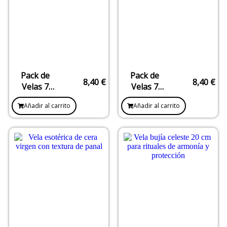
Pack de
Pack de
8,40
€
8,40
€
Velas 7
Velas 7
Chakras –
Arcángeles
Añadir al carrito
Añadir al carrito
Armonía y
– Colores
equilibrio
rituales
energético
para cada
día y
propósito