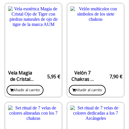
Espiritual
Interior
Vela Magia
Velón 7
5,95
€
7,90
€
de Cristal
Chakras –
Ojo de Tigre
Thousand
Añadir al carrito
Añadir al carrito
– Fuerza,
Years Ago –
protección y
Armonización
éxito
energética
completa