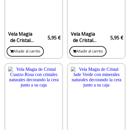
Vela Magia
Vela Magia
5,95
€
5,95
€
de Cristal
de Cristal
Amatista –
Aventurina
Añadir al carrito
Añadir al carrito
Protección y
– Suerte y
Elevación
Oportunidades
Espiritual