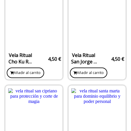
Vela Ritual
Vela Ritual
4,50
€
4,50
€
Cho Ku Rei
San Jorge –
– Activación,
Victoria,
Añadir al carrito
Añadir al carrito
Poder y
Protección
Protección
Activa y
Energética
Corte de
Obstáculos