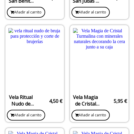
San Benito
San Judas –
–
Peticiones
Añadir al carrito
Añadir al carrito
Protección,
Difíciles y
Corte y
Apertura de
Defensa
Caminos
Espiritual
Vela Ritual
Vela Magia
4,50
€
5,95
€
Nudo de
de Cristal
Bruja –
Turmalina –
Añadir al carrito
Añadir al carrito
Protección y
Protección y
Corte de
Limpieza
Brujerías
Energética