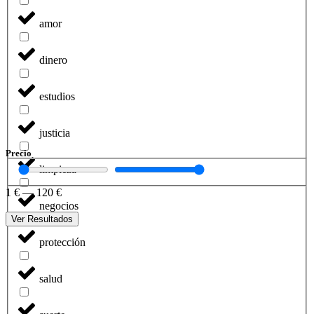
amor
dinero
estudios
justicia
Precio
limpieza
1
€
—
120
€
negocios
Ver Resultados
protección
salud