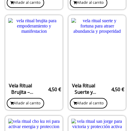
Añadir al carrito
Añadir al carrito
Sabiduría,
Protección,
Claridad
Justicia y
Mental y
Defensa
Iluminación
Espiritual
Vela Ritual
Vela Ritual
4,50
€
4,50
€
Brujita –
Suerte y
Empoderamiento,
Fortuna –
Añadir al carrito
Añadir al carrito
Creatividad
Abundancia,
y
Prosperidad
Manifestación
y Buena
Energía