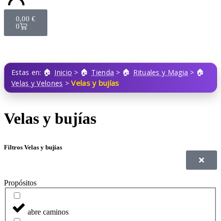
0,00
€
0
Estas en:
Inicio
>
Tienda
>
Rituales y Magia
>
Velas y bujías
Velas y Velones
>
Velas y bujías
Filtros Velas y bujías
Propósitos
abre caminos