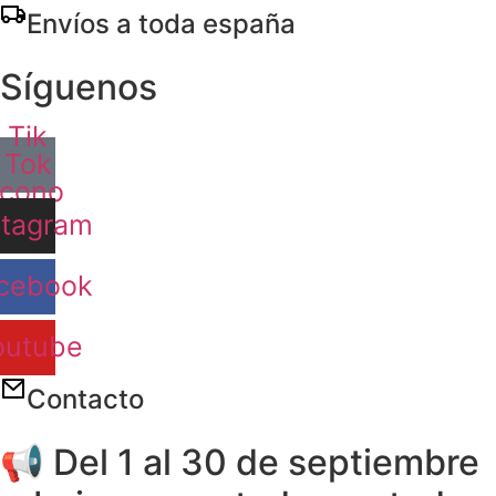
Ir
Envíos a toda españa
al
contenido
Síguenos
Tik
Tok
Icono
stagram
cebook
outube
Contacto
📢 Del 1 al 30 de septiembre