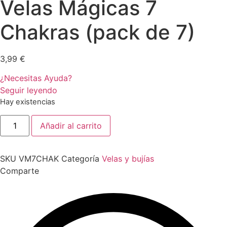
Velas Mágicas 7
Chakras (pack de 7)
3,99
€
¿Necesitas Ayuda?
Seguir leyendo
Hay existencias
Velas
Añadir al carrito
Mágicas
7
Chakras
(pack
SKU
VM7CHAK
Categoría
Velas y bujías
de
7)
Comparte
cantidad