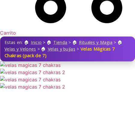
Carrito
Estas en:
Inicio
>
Tienda
>
Rituales y Magia
>
Velas Mágicas 7
Velas y Velones
>
Velas y bujías
>
Chakras (pack de 7)