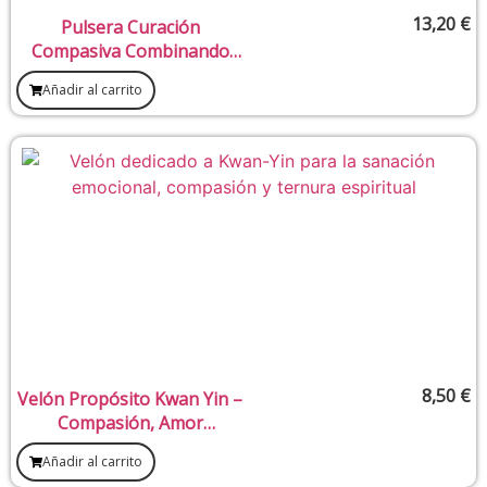
13,20
€
Pulsera Curación
Compasiva Combinando
Cuarzo Rosa Y Rodocrosita
Añadir al carrito
8mm
8,50
€
Velón Propósito Kwan Yin –
Compasión, Amor
Incondicional y Sanación
Añadir al carrito
Interior