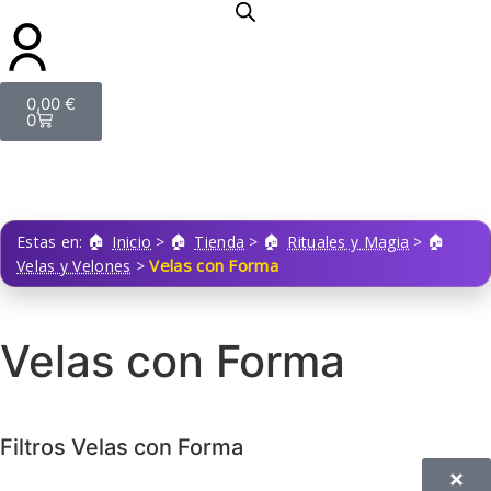
0,00
€
0
Estas en:
Inicio
>
Tienda
>
Rituales y Magia
>
Velas con Forma
Velas y Velones
>
Velas con Forma
Filtros Velas con Forma