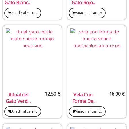
Gato Blanco,
Gato Rojo,
Atrae la
Fortalece la
Añadir al carrito
Añadir al carrito
Felicidad Y
Unión de las
Fortuna
Parejas
12,50
€
16,90
€
Ritual del
Vela Con
Gato Verde,
Forma De
Éxito,
Puerta
Añadir al carrito
Añadir al carrito
Suerte,
Vence
Trabajo y
Obstáculos
Negocios
Amorosos