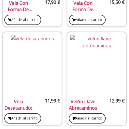
17,90
€
15,50
€
Vela Con
Vela Con
Forma De
Forma De
Espada
Pirámide
Añadir al carrito
Añadir al carrito
Arcángel
Corta
San Miguel
Negatividad
Negra
11,99
€
12,99
€
Vela
Velón Llave
Desatanudos
Abrecaminos
Añadir al carrito
Añadir al carrito