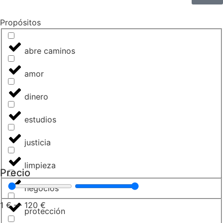
Propósitos
abre caminos
amor
dinero
estudios
justicia
limpieza
Precio
negocios
1
€
—
120
€
protección