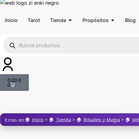
Inicio
Tarot
Tienda
Propósitos
Blog
0,00
€
0
Inicio
>
Tienda
>
Rituales y Magia
>
Ve
Estas en: