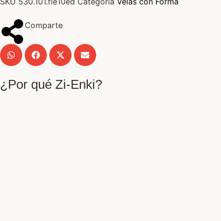
SKU
530.101.fie10ed
Categoría
Velas con Forma
Comparte
¿Por qué Zi-Enki?