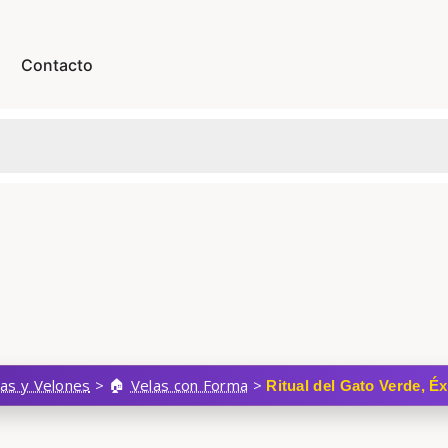
Contacto
las y Velones
>
Velas con Forma
>
Ritual del Gato Verde, Éx