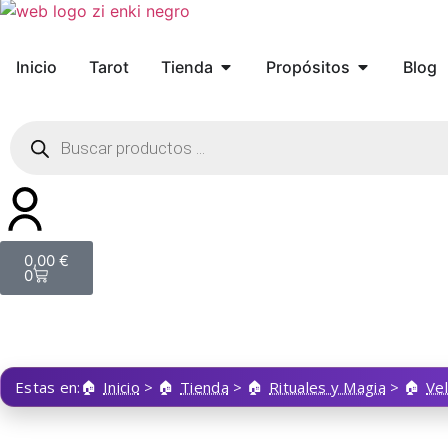
Inicio
Tarot
Tienda
Propósitos
Blog
0,00
€
0
Estas en:
Inicio
>
Tienda
>
Rituales y Magia
>
Ve