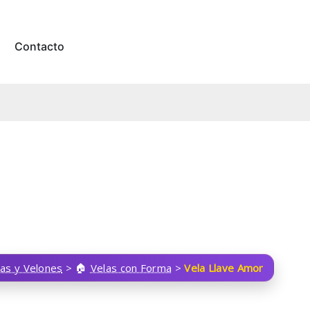
Contacto
las y Velones
>
Velas con Forma
>
Vela Llave Amor