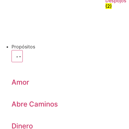
Despojos
(2)
Propósitos
Amor
Abre Caminos
Dinero