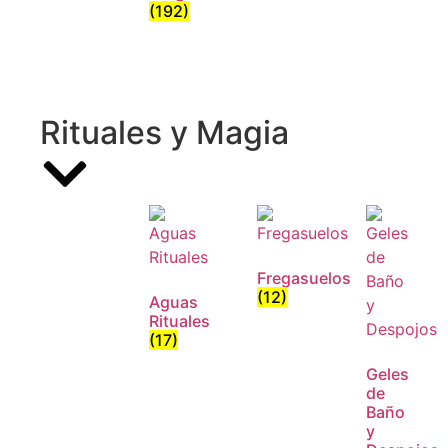
(192)
Rituales y Magia
Fregasuelos
(12)
Aguas
Rituales
(17)
Geles
de
Baño
y