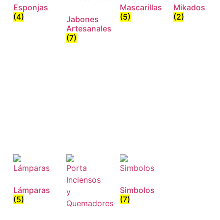
Esponjas
Mascarillas
Mikados
(4)
(5)
(2)
Jabones
Artesanales
(7)
Lámparas
Simbolos
(5)
(7)