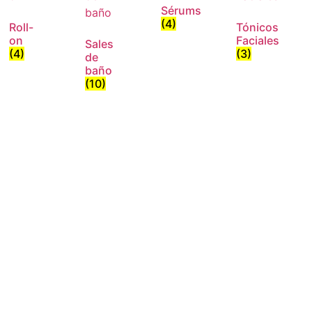
Sérums
(4)
Roll-
Tónicos
on
Faciales
Sales
(4)
(3)
de
baño
(10)