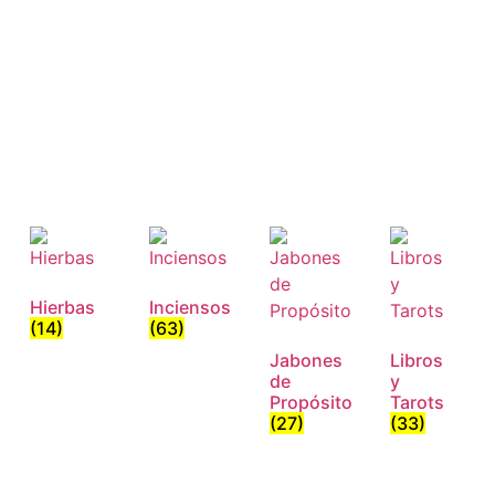
Hierbas
Inciensos
(14)
(63)
Jabones
Libros
de
y
Propósito
Tarots
(27)
(33)