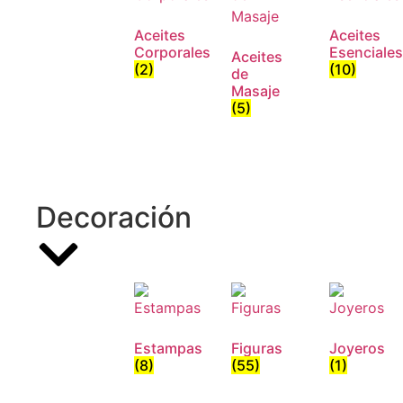
Aceites
Aceites
Corporales
Esenciales
Aceites
(2)
(10)
de
Masaje
(5)
Decoración
Estampas
Figuras
Joyeros
(8)
(55)
(1)