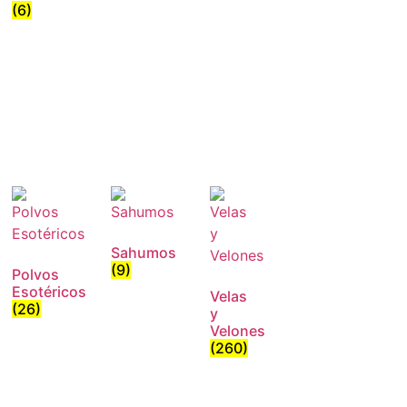
(6)
Sahumos
(9)
Polvos
Esotéricos
Velas
(26)
y
Velones
(260)