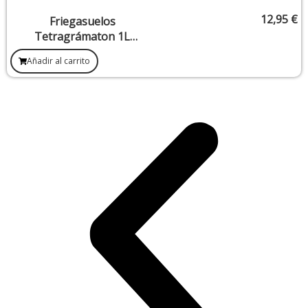
12,95
€
Friegasuelos
Tetragrámaton 1L
(Destruir Cualquier Tipo De
Añadir al carrito
Brujería O Magia Negra)