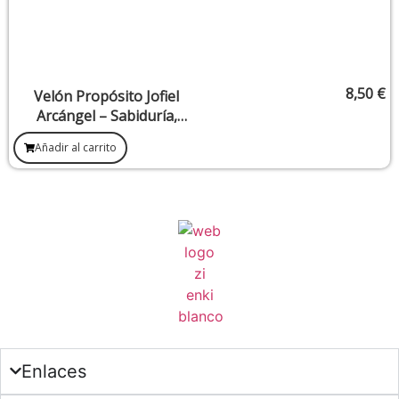
8,50
€
Velón Propósito Jofiel
Arcángel – Sabiduría,
Claridad Mental y
Añadir al carrito
Expansión de Conciencia
Enlaces