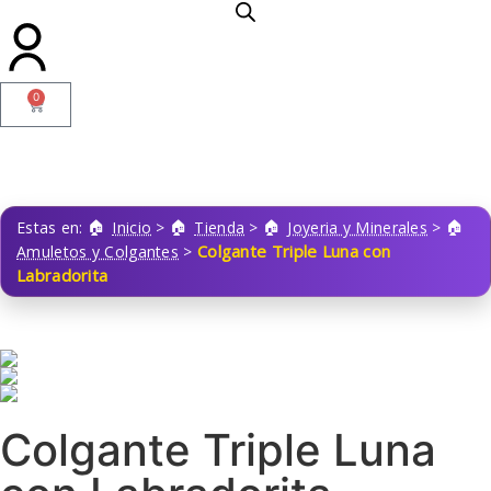
0
Estas en:
Inicio
>
Tienda
>
Joyeria y Minerales
>
Colgante Triple Luna con
Amuletos y Colgantes
>
Labradorita
Colgante Triple Luna