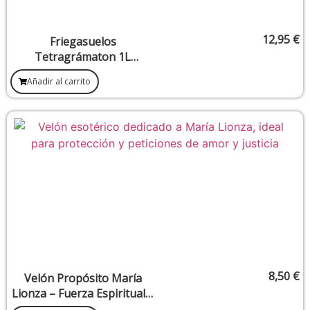
12,95
€
Friegasuelos
Tetragrámaton 1L
(Destruir Cualquier Tipo De
Añadir al carrito
Brujería O Magia Negra)
8,50
€
Velón Propósito María
Lionza – Fuerza Espiritual y
Poder Femenino