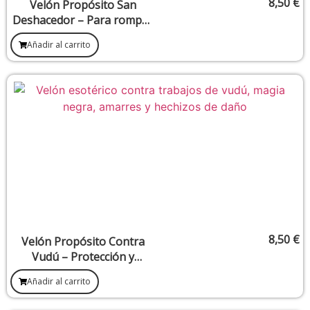
8,50
€
Velón Propósito San
Deshacedor – Para romper
bloqueos, hechizos y
Añadir al carrito
amarres no deseados
8,50
€
Velón Propósito Contra
Vudú – Protección y
anulación de trabajos
Añadir al carrito
oscuros