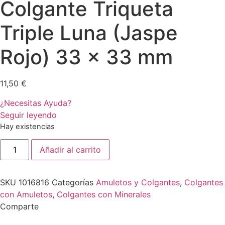
Colgante Triqueta
Triple Luna (Jaspe
Rojo) 33 x 33 mm
11,50
€
¿Necesitas Ayuda?
Seguir leyendo
Hay existencias
Colgante
Añadir al carrito
Triqueta
Triple
Luna
(Jaspe
SKU
1016816
Categorías
Amuletos y Colgantes
,
Colgantes
Rojo)
33
con Amuletos
,
Colgantes con Minerales
x
Comparte
33
mm
cantidad