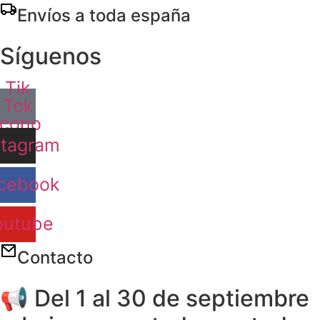
Ir
Envíos a toda españa
al
contenido
Síguenos
Tik
Tok
Icono
stagram
cebook
outube
Contacto
📢 Del 1 al 30 de septiembre