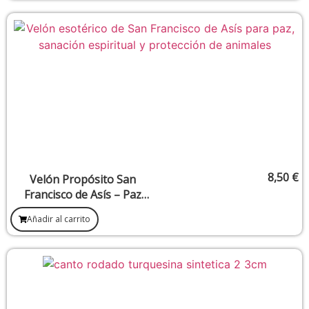
8,50
€
Velón Propósito San
Francisco de Asís – Paz
interior, armonía con la
Añadir al carrito
naturaleza y reconciliación
espiritual