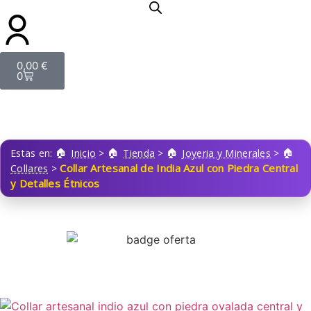
0,00
€
0
Estas en:
Inicio
>
Tienda
>
Joyeria y Minerales
>
Collar Artesanal de India Azul con Piedra Central
Collares
>
y Detalles Étnicos