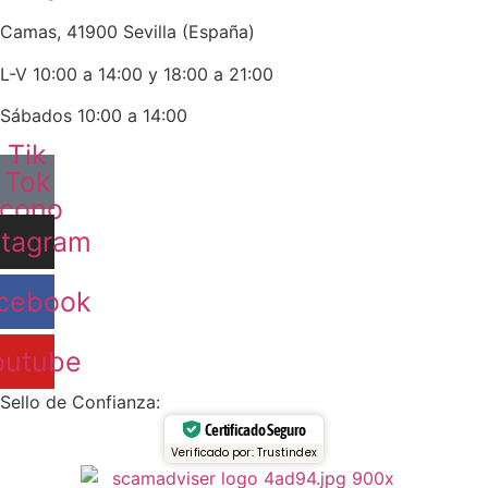
Camas, 41900 Sevilla (España)
L-V 10:00 a 14:00 y 18:00 a 21:00
Sábados 10:00 a 14:00
Tik
Tok
Icono
stagram
cebook
outube
Sello de Confianza:
Certificado Seguro
Verificado por: Trustindex