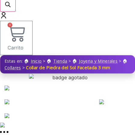
0
Carrito
Estas en:
Inicio
>
Tienda
>
Joyeria y Minerales
>
Collar de Piedra del Sol Facetada 3 mm
Collares
>