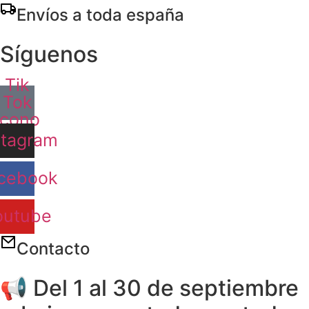
Ir
Envíos a toda españa
al
contenido
Síguenos
Tik
Tok
Icono
stagram
cebook
outube
Contacto
📢 Del 1 al 30 de septiembre