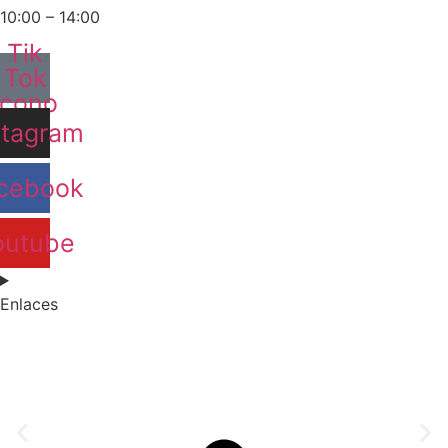
10:00 – 14:00
Tik
Tok
Icono
stagram
cebook
outube
Enlaces