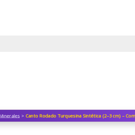
Minerales
>
Canto Rodado Turquesina Sintética (2–3 cm) – Com