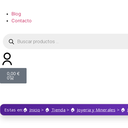
Blog
Contacto
0,00
€
0
Estas en:
Inicio
>
Tienda
>
Joyeria y Minerales
>