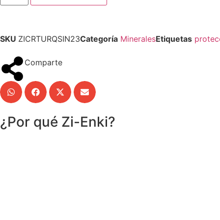
SKU
ZICRTURQSIN23
Categoría
Minerales
Etiquetas
protec
Comparte
¿Por qué Zi-Enki?