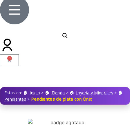
0
Estas en:
Inicio
>
Tienda
>
Joyeria y Minerales
>
Pendientes de plata con Ónix
Pendientes
>