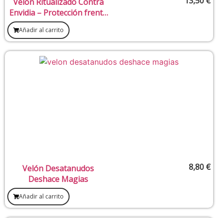
13,50
€
Velón Ritualizado Contra
Envidia – Protección frente
al mal de ojo y malas
Añadir al carrito
voluntades
8,80
€
Velón Desatanudos
Deshace Magias
Añadir al carrito