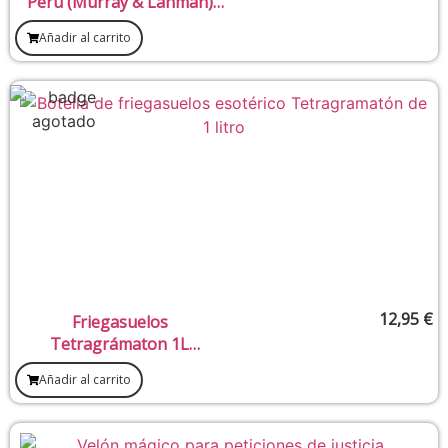
Perú (Murray & Lanman)
270 ml
Añadir al carrito
12,95
€
Friegasuelos
Tetragrámaton 1L
(Destruir Cualquier Tipo De
Añadir al carrito
Brujería O Magia Negra)