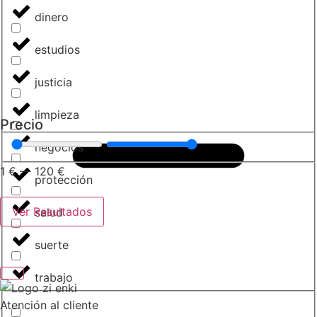
dinero
estudios
justicia
limpieza
Precio
negocios
1
€
—
120
€
protección
Ver Resultados
salud
suerte
trabajo
Atención al cliente