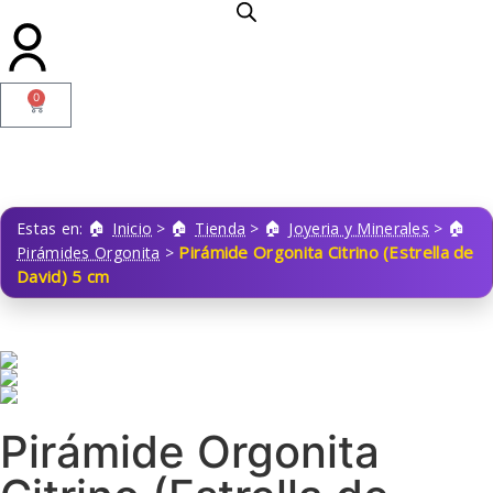
0
Estas en:
Inicio
>
Tienda
>
Joyeria y Minerales
>
Pirámide Orgonita Citrino (Estrella de
Pirámides Orgonita
>
David) 5 cm
Pirámide Orgonita