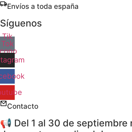
Ir
Envíos a toda españa
al
contenido
Síguenos
Tik
Tok
Icono
stagram
cebook
outube
Contacto
📢 Del 1 al 30 de septiembre 