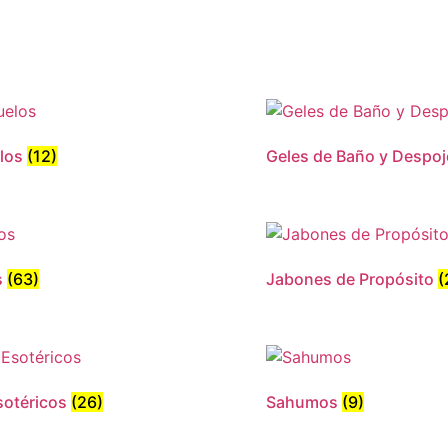
elos
(12)
Geles de Baño y Despo
s
(63)
Jabones de Propósito
(
sotéricos
(26)
Sahumos
(9)