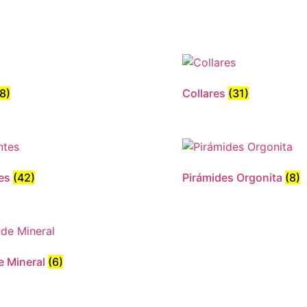
18)
Collares
(31)
tes
(42)
Pirámides Orgonita
(8)
e Mineral
(6)