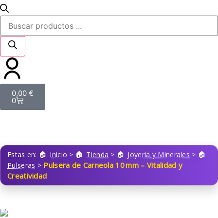
0,00
€
0
Estas en:
Inicio
>
Tienda
>
Joyeria y Minerales
>
Pulsera de Carneola 10 mm – Vitalidad y
Pulseras
>
Creatividad