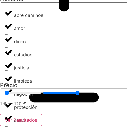
abre caminos
amor
dinero
estudios
justicia
limpieza
Precio
negocios
1
€
—
120
€
protección
Ver Resultados
salud