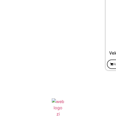
Vel
Añ