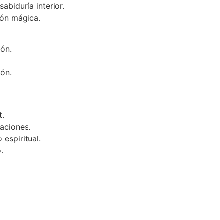
abiduría interior.
ión mágica.
ón.
ón.
t.
aciones.
espiritual.
.