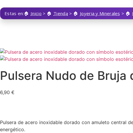
Estas en:
Inicio
>
Tienda
>
Joyeria y Minerales
>
Pulsera Nudo de Bruja 
6,90
€
Pulsera de acero inoxidable dorado con amuleto central de 
energético.