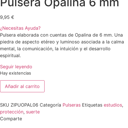
Pulsera Opalina 6 mm
9,95
€
¿Necesitas Ayuda?
Pulsera elaborada con cuentas de Opalina de 6 mm. Una
piedra de aspecto etéreo y luminoso asociada a la calma
mental, la comunicación, la intuición y el desarrollo
espiritual.
Seguir leyendo
Hay existencias
Pulsera
Añadir al carrito
Opalina
6
mm
cantidad
SKU
ZIPUOPAL06
Categoría
Pulseras
Etiquetas
estudios
,
protección
,
suerte
Comparte