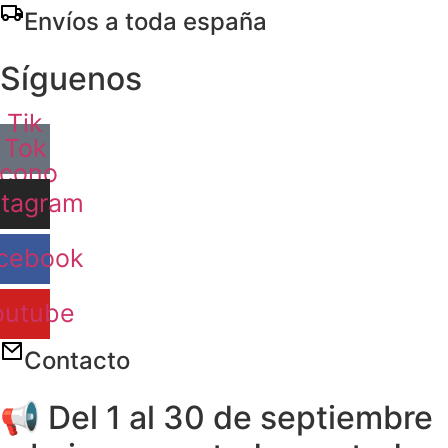
Ir
Envíos a toda españa
al
contenido
Síguenos
Tik
Tok
Icono
stagram
cebook
outube
Contacto
📢 Del 1 al 30 de septiembre