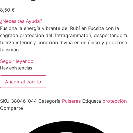
8,50
€
¿Necesitas Ayuda?
Fusiona la energía vibrante del Rubí en Fucsita con la
sagrada protección del Tetragrammaton, despertando tu
fuerza interior y conexión divina en un único y poderoso
talismán.
Seguir leyendo
Hay existencias
Pulsera
Añadir al carrito
Rubi
En
Fucsita
6
SKU
38046-044
Categoría
Pulseras
Etiqueta
protección
mm
Con
Comparte
Dije
Metal
Tetragrammaton
cantidad