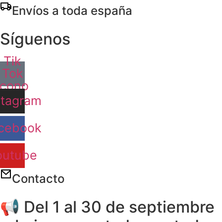
Ir
Envíos a toda españa
al
contenido
Síguenos
Tik
Tok
Icono
stagram
cebook
outube
Contacto
📢 Del 1 al 30 de septiembre