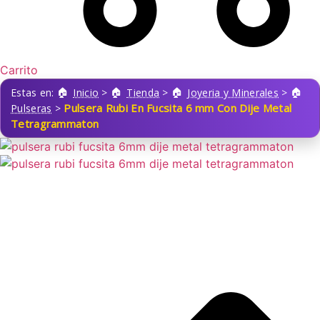
Carrito
Estas en:
Inicio
>
Tienda
>
Joyeria y Minerales
>
Pulsera Rubi En Fucsita 6 mm Con Dije Metal
Pulseras
>
Tetragrammaton