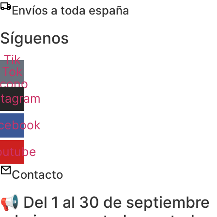
Ir
Envíos a toda españa
al
contenido
Síguenos
Tik
Tok
Icono
stagram
cebook
outube
Contacto
📢 Del 1 al 30 de septiembre