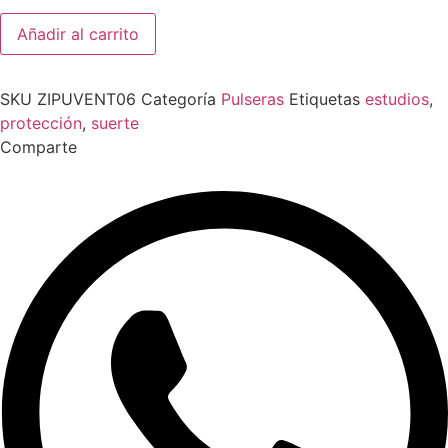
Pulsera
Añadir al carrito
Venturina
Dorada
6
mm
SKU
ZIPUVENT06
Categoría
Pulseras
Etiquetas
estudios
,
cantidad
protección
,
suerte
Comparte