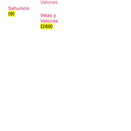
Sahumos
(9)
Velas y
Velones
(260)