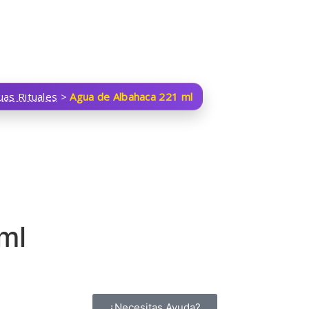
uas Rituales
>
Agua de Albahaca 221 ml
ml
¿Necesitas Ayuda?