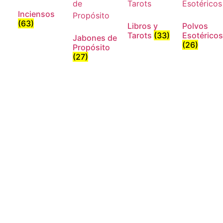
Inciensos
(63)
Libros y
Polvos
Tarots
(33)
Esotéricos
Jabones de
(26)
Propósito
(27)