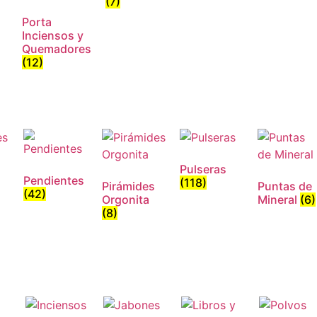
(7)
Porta
Inciensos y
Quemadores
(12)
Pulseras
Pendientes
(118)
Pirámides
Puntas de
(42)
Orgonita
Mineral
(6)
(8)