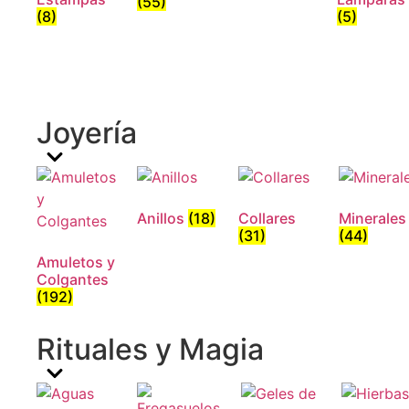
(55)
(8)
(5)
Joyería
Anillos
(18)
Collares
Minerales
(31)
(44)
Amuletos y
Colgantes
(192)
Rituales y Magia