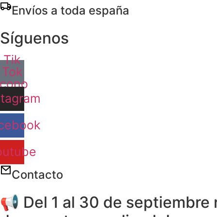
Ir
Envíos a toda españa
al
contenido
Síguenos
Tik
Tok
Icono
stagram
cebook
outube
Contacto
📢 Del 1 al 30 de septiembre 