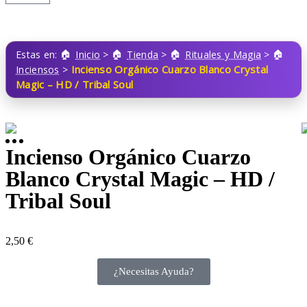
Estas en:
Inicio
>
Tienda
>
Rituales y Magia
>
Incienso Orgánico Cuarzo Blanco Crystal
Inciensos
>
Magic – HD / Tribal Soul
Incienso Orgánico Cuarzo
Blanco Crystal Magic – HD /
Tribal Soul
2,50
€
¿Necesitas Ayuda?