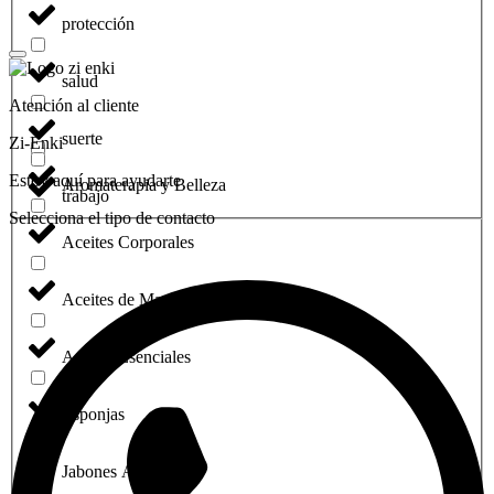
protección
salud
Atención al cliente
suerte
Zi-Enki
Estoy aquí para ayudarte
Aromaterapia y Belleza
trabajo
Selecciona el tipo de contacto
Aceites Corporales
Aceites de Masaje
Aceites Esenciales
Esponjas
Jabones Artesanales