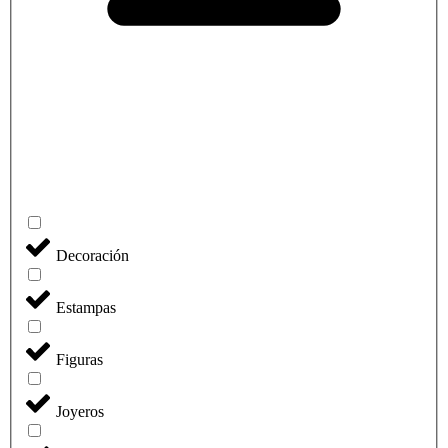
Decoración
Estampas
Figuras
Joyeros