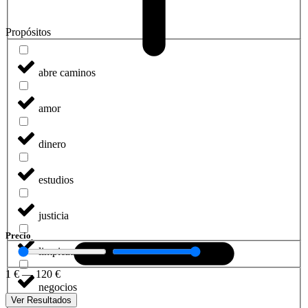
Propósitos
abre caminos
amor
dinero
estudios
justicia
Precio
limpieza
1
€
—
120
€
negocios
Ver Resultados