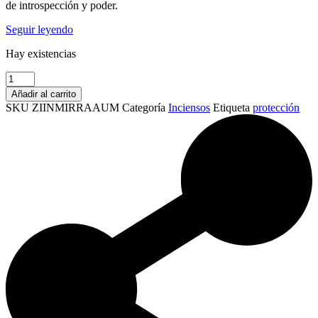
de introspección y poder.
Seguir leyendo
Hay existencias
Incienso
orgánico
Añadir al carrito
Mirra
SKU
ZIINMIRRAAUM
Categoría
Inciensos
Etiqueta
protección
–
AUM
Fragrances
cantidad