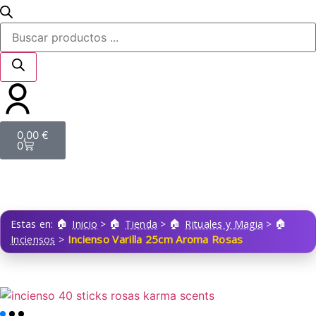
0,00
€
0
Estas en:
Inicio
>
Tienda
>
Rituales y Magia
>
Incienso Varilla 25cm Aroma Rosas
Inciensos
>