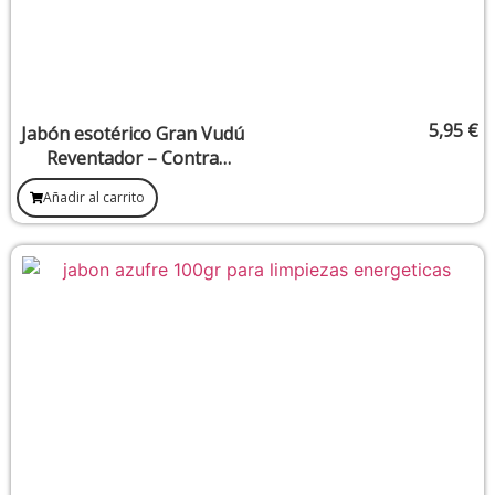
5,95
€
Jabón esotérico Gran Vudú
Reventador – Contra
trabajos de cementerio,
Añadir al carrito
hechizos y mal de ojo