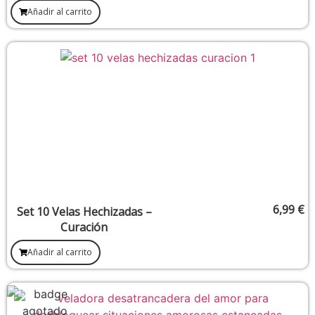
Potenciar Ventas Y
Añadir al carrito
Conseguir El Éxito En Un
Negocio)
6,99
€
Set 10 Velas Hechizadas –
Curación
Añadir al carrito