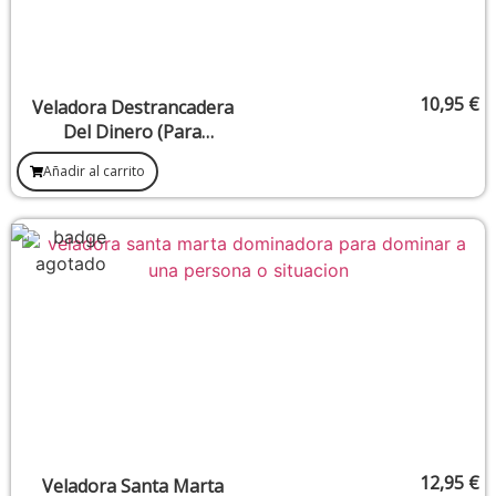
10,95
€
Veladora Destrancadera
Del Dinero (Para
Desbloquear Situaciones
Añadir al carrito
Económicas Estancadas)
12,95
€
Veladora Santa Marta