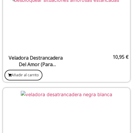
10,95
€
Veladora Destrancadera
Del Amor (Para
Desbloquear Situaciones
Añadir al carrito
Amorosas Estancadas)