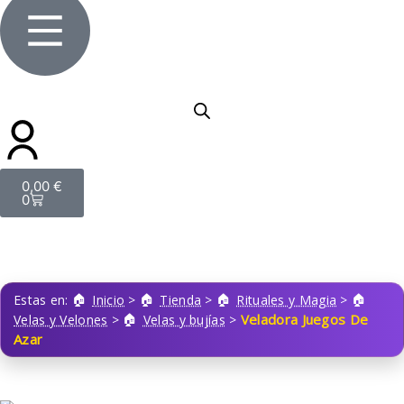
0,00
€
0
Estas en:
Inicio
>
Tienda
>
Rituales y Magia
>
Veladora Juegos De
Velas y Velones
>
Velas y bujías
>
Azar