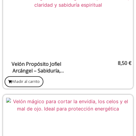
8,50
€
Velón Propósito Jofiel
Arcángel – Sabiduría,
Claridad Mental y
Añadir al carrito
Expansión de Conciencia