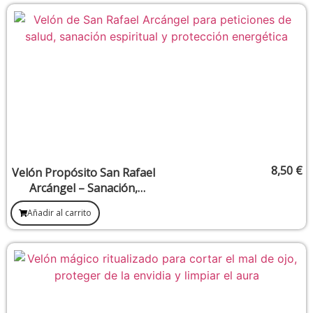
8,50
€
Velón Propósito San Rafael
Arcángel – Sanación,
curación del alma y
Añadir al carrito
restauración espiritual