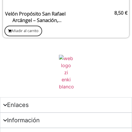
8,50
€
Velón Propósito San Rafael
Arcángel – Sanación,
curación del alma y
Añadir al carrito
restauración espiritual
Enlaces
Información