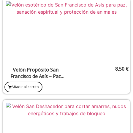
8,50
€
Velón Propósito San
Francisco de Asís – Paz
interior, armonía con la
Añadir al carrito
naturaleza y reconciliación
espiritual