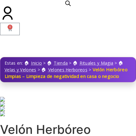
0
Estas en:
Inicio
>
Tienda
>
Rituales y Magia
>
Velón Herbóreo
Velas y Velones
>
Velones Herboreos
>
Limpias – Limpieza de negatividad en casa o negocio
Velón Herbóreo