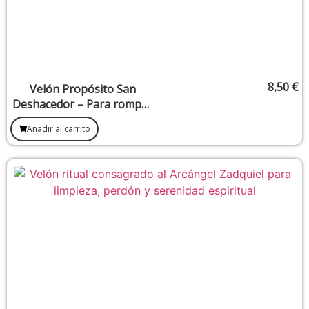
8,50
€
Velón Propósito San
Deshacedor – Para romper
bloqueos, hechizos y
Añadir al carrito
amarres no deseados