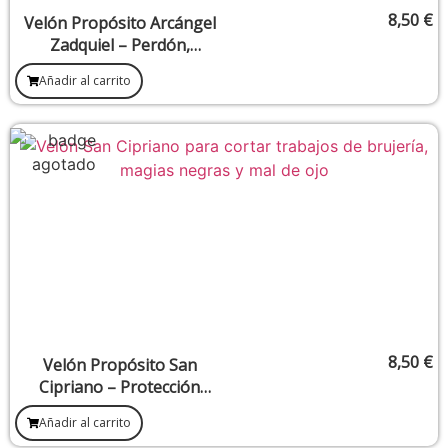
8,50
€
Velón Propósito Arcángel
Zadquiel – Perdón,
transmutación y sanación
Añadir al carrito
emocional
8,50
€
Velón Propósito San
Cipriano – Protección
contra brujerías, hechizos y
Añadir al carrito
energías oscuras