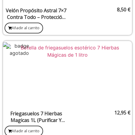
8,50
€
Velón Propósito Astral 7×7
Contra Todo – Protección
integral frente a energías
Añadir al carrito
negativas
12,95
€
Friegasuelos 7 Hierbas
Magicas 1L (Purificar Y
Atraer Todo Lo Bueno)
Añadir al carrito