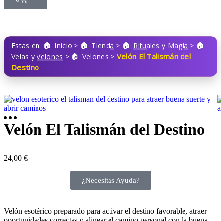
Estas en:
Inicio
>
Tienda
>
Rituales y Magia
>
Velón El Talismán del
Velas y Velones
>
Velones
>
Destino
Velón El Talismán del Destino
24,00
€
¿Necesitas Ayuda?
Velón esotérico preparado para activar el destino favorable, atraer
oportunidades correctas y alinear el camino personal con la buena