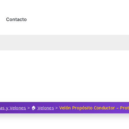
Contacto
las y Velones
>
Velones
>
Velón Propósito Conductor – Prot