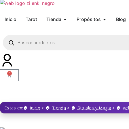
Inicio
Tarot
Tienda
Propósitos
Blog
0
Estas en:
Inicio
>
Tienda
>
Rituales y Magia
>
Ve