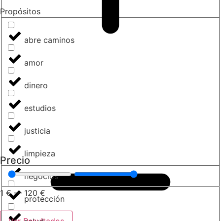
Propósitos
abre caminos
amor
dinero
estudios
justicia
limpieza
Precio
negocios
1
€
—
120
€
protección