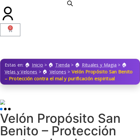
0
Estas en:
Inicio
>
Tienda
>
Rituales y Magia
>
Velón Propósito San Benito
Velas y Velones
>
Velones
>
– Protección contra el mal y purificación espiritual
Velón Propósito San
Benito – Protección