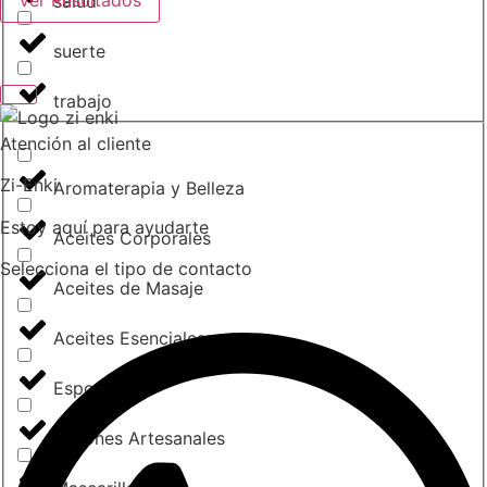
Ver Resultados
salud
suerte
trabajo
Atención al cliente
Zi-Enki
Aromaterapia y Belleza
Estoy aquí para ayudarte
Aceites Corporales
Selecciona el tipo de contacto
Aceites de Masaje
Aceites Esenciales
Esponjas
Jabones Artesanales