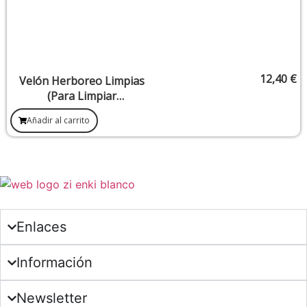
12,40
€
Velón Herboreo Limpias
(Para Limpiar
Negatividades Y Malas
Añadir al carrito
Energías)
Enlaces
Información
Newsletter