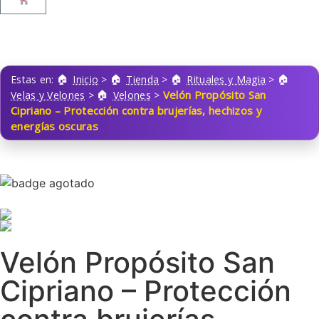
Estas en:
Inicio
>
Tienda
>
Rituales y Magia
>
Velón Propósito San
Velas y Velones
>
Velones
>
Cipriano – Protección contra brujerías, hechizos y
energías oscuras
Velón Propósito San
Cipriano – Protección