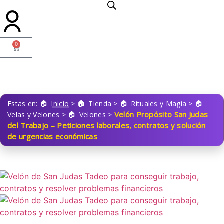
0
Estas en:
Inicio
>
Tienda
>
Rituales y Magia
>
Velón Propósito San Judas
Velas y Velones
>
Velones
>
del Trabajo – Peticiones laborales, contratos y solución
de urgencias económicas