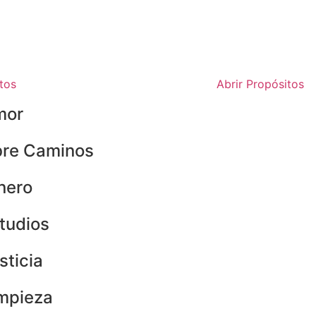
tos
Abrir Propósitos
mor
re Caminos
nero
tudios
sticia
mpieza