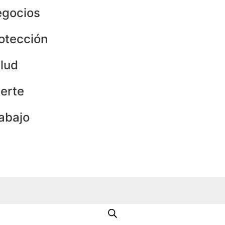
gocios
otección
lud
erte
abajo