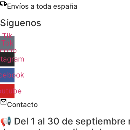
Ir
Envíos a toda españa
al
contenido
Síguenos
Tik
Tok
Icono
stagram
cebook
outube
Contacto
📢 Del 1 al 30 de septiembre 