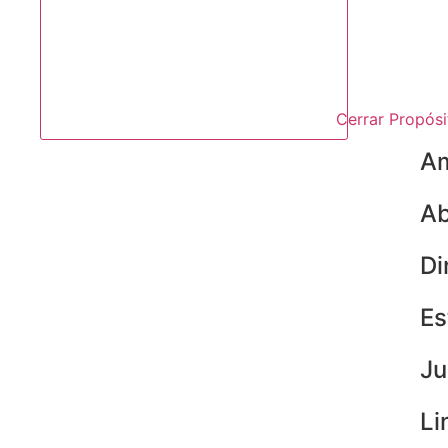
Cerrar Propósi
A
Ab
Di
Es
Ju
Li