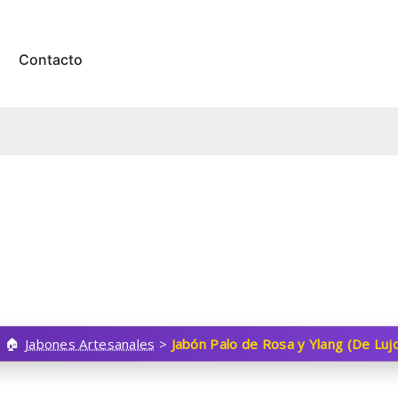
Contacto
>
Jabones Artesanales
>
Jabón Palo de Rosa y Ylang (De Lu