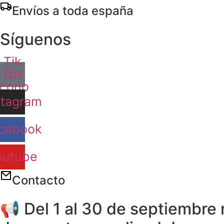
Ir
Envíos a toda españa
al
contenido
Síguenos
Tik
Tok
Icono
stagram
cebook
outube
Contacto
📢 Del 1 al 30 de septiembre 