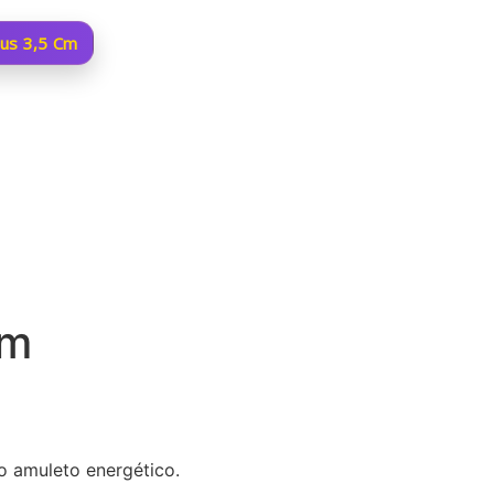
rus 3,5 Cm
Cm
o amuleto energético.