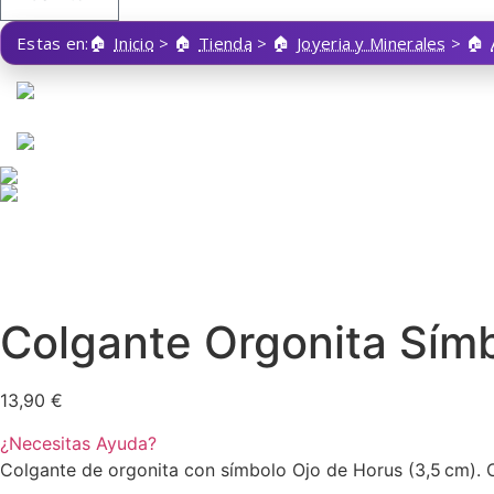
Estas en:
Inicio
>
Tienda
>
Joyeria y Minerales
>
Colgante Orgonita Sím
13,90
€
¿Necesitas Ayuda?
Colgante de orgonita con símbolo Ojo de Horus (3,5 cm). C