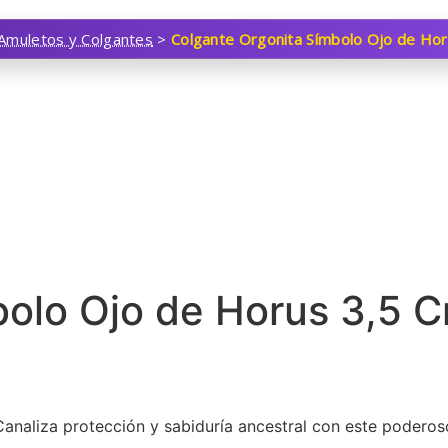
Amuletos y Colgantes
>
Colgante Orgonita Símbolo Ojo de Ho
bolo Ojo de Horus 3,5 
analiza protección y sabiduría ancestral con este poderos