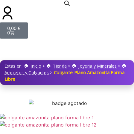
0,00
€
0
Estas en:
Inicio
>
Tienda
>
Joyeria y Minerales
>
Colgante Plano Amazonita Forma
Amuletos y Colgantes
>
Libre