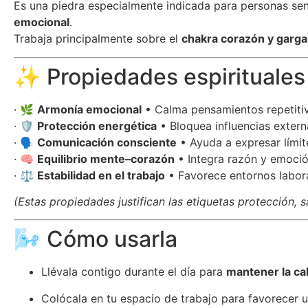
Es una piedra especialmente indicada para personas sen
emocional
.
Trabaja principalmente sobre el
chakra corazón y garga
✨ Propiedades espirituales
· 🌿
Armonía emocional
• Calma pensamientos repetitiv
· 🛡️
Protección energética
• Bloquea influencias extern
· 🗣️
Comunicación consciente
• Ayuda a expresar límit
· 🧠
Equilibrio mente–corazón
• Integra razón y emoció
· ⚖️
Estabilidad en el trabajo
• Favorece entornos labora
(Estas propiedades justifican las etiquetas protección, s
🌬️ Cómo usarla
Llévala contigo durante el día para
mantener la ca
Colócala en tu espacio de trabajo para favorecer 