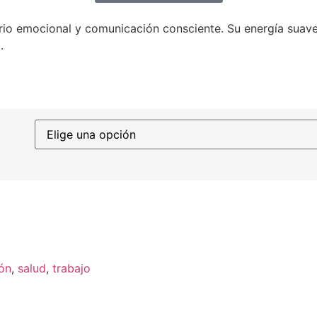
brio emocional y comunicación consciente. Su energía suav
.
ón
,
salud
,
trabajo