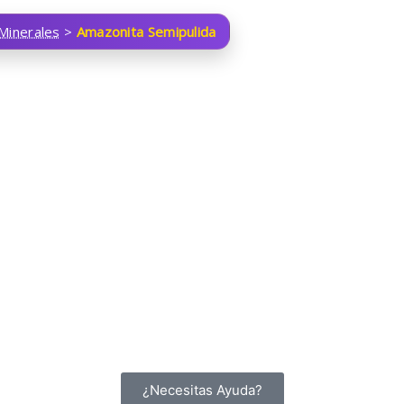
Minerales
>
Amazonita Semipulida
¿Necesitas Ayuda?