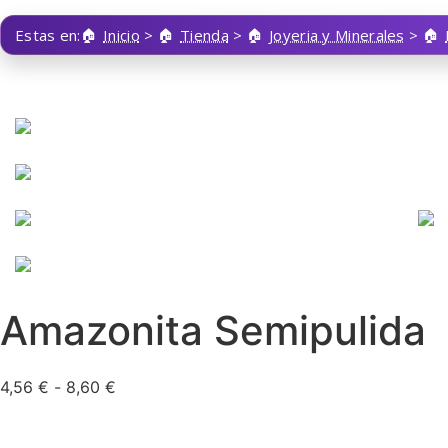
Estas en:
Inicio
>
Tienda
>
Joyeria y Minerales
>
Amazonita Semipulida
4,56
€
-
8,60
€