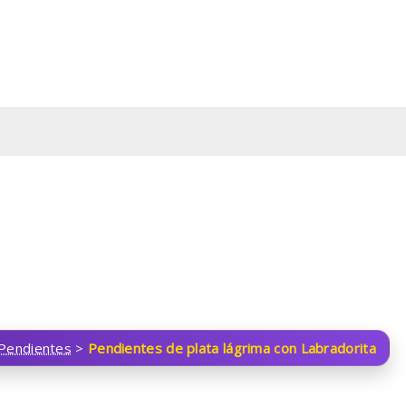
Pendientes
>
Pendientes de plata lágrima con Labradorita