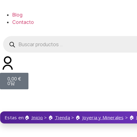
Blog
Contacto
0,00
€
0
Estas en:
Inicio
>
Tienda
>
Joyeria y Minerales
>