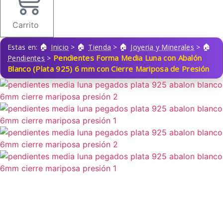
Carrito
Estas en:
Inicio
>
Tienda
>
Joyeria y Minerales
>
Pendientes Forma Media Luna con Abalón
Pendientes
>
Blanco (Plata 925) 6 mm con Cierre Mariposa de Presión