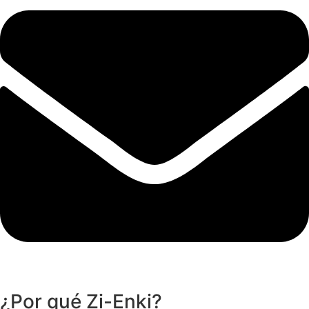
¿Por qué Zi-Enki?