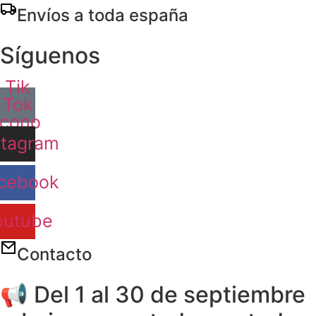
Ir
Envíos a toda españa
al
contenido
Síguenos
Tik
Tok
Icono
stagram
cebook
outube
Contacto
📢 Del 1 al 30 de septiembre