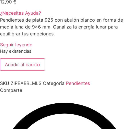
12,90
€
¿Necesitas Ayuda?
Pendientes de plata 925 con abulón blanco en forma de
media luna de 9×6 mm. Canaliza la energía lunar para
equilibrar tus emociones.
Seguir leyendo
Hay existencias
Pendientes
Añadir al carrito
Forma
Media
Luna
con
SKU
ZIPEABBLMLS
Categoría
Pendientes
Abalón
Blanco
Comparte
(Plata
925)
6
mm
con
Cierre
Mariposa
de