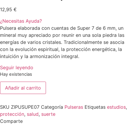
12,95
€
¿Necesitas Ayuda?
Pulsera elaborada con cuentas de Super 7 de 6 mm, un
mineral muy apreciado por reunir en una sola piedra las
energías de varios cristales. Tradicionalmente se asocia
con la evolución espiritual, la protección energética, la
intuición y la armonización integral.
Seguir leyendo
Hay existencias
Pulsera
Añadir al carrito
Super
7
6
mm
SKU
ZIPUSUPE07
Categoría
Pulseras
Etiquetas
estudios
,
cantidad
protección
,
salud
,
suerte
Comparte