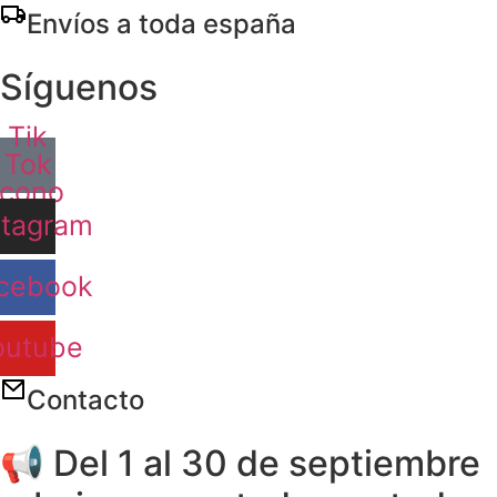
Ir
Envíos a toda españa
al
contenido
Síguenos
Tik
Tok
Icono
stagram
cebook
outube
Contacto
📢 Del 1 al 30 de septiembre