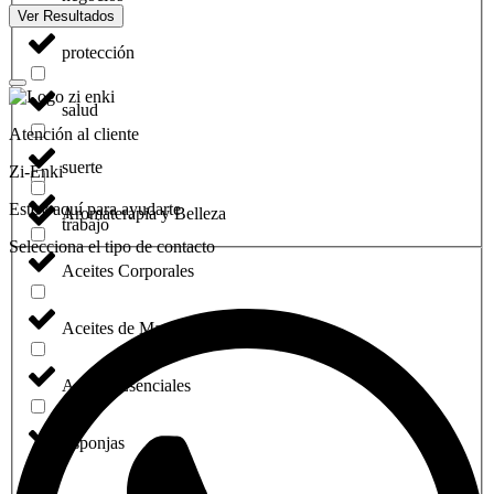
Ver Resultados
protección
salud
Atención al cliente
suerte
Zi-Enki
Estoy aquí para ayudarte
Aromaterapia y Belleza
trabajo
Selecciona el tipo de contacto
Aceites Corporales
Aceites de Masaje
Aceites Esenciales
Esponjas