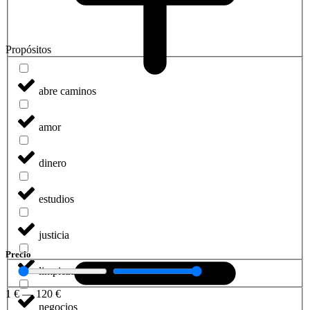
Propósitos
abre caminos
amor
dinero
estudios
justicia
Precio
limpieza
1
€
—
120
€
negocios