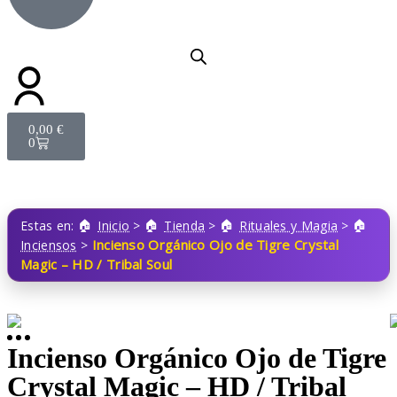
0,00
€
0
Estas en:
Inicio
>
Tienda
>
Rituales y Magia
>
Incienso Orgánico Ojo de Tigre Crystal
Inciensos
>
Magic – HD / Tribal Soul
Incienso Orgánico Ojo de Tigre
Crystal Magic – HD / Tribal