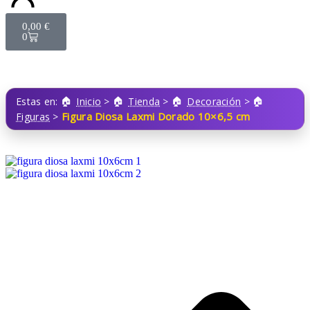
0,00
€
0
Estas en:
Inicio
>
Tienda
>
Decoración
>
Figura Diosa Laxmi Dorado 10×6,5 cm
Figuras
>