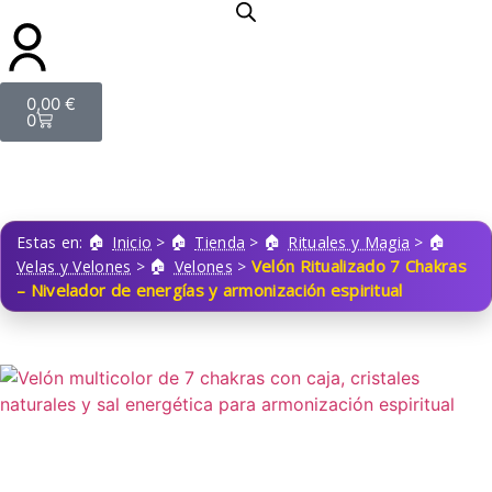
0,00
€
0
Estas en:
Inicio
>
Tienda
>
Rituales y Magia
>
Velón Ritualizado 7 Chakras
Velas y Velones
>
Velones
>
– Nivelador de energías y armonización espiritual