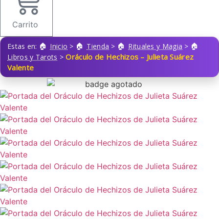
Carrito
Estas en:
Inicio
>
Tienda
>
Rituales y Magia
>
Oráculo de Hechizos – Julieta Suárez
Libros y Tarots
>
Valente