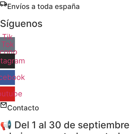
Ir
Envíos a toda españa
al
contenido
Síguenos
Tik
Tok
Icono
stagram
cebook
outube
Contacto
📢 Del 1 al 30 de septiembre