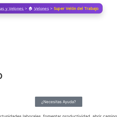
las y Velones
>
Velones
>
Super Velón del Trabajo
o
¿Necesitas Ayuda?
portunidades laborales, fomentar productividad, abrir camin