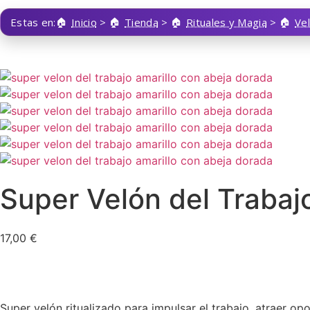
Estas en:
Inicio
>
Tienda
>
Rituales y Magia
>
Ve
Super Velón del Trabaj
17,00
€
Super velón ritualizado para impulsar el trabajo, atraer o