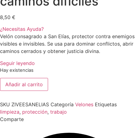
caminos difíciles
8,50
€
¿Necesitas Ayuda?
Velón consagrado a San Elías, protector contra enemigos
visibles e invisibles. Se usa para dominar conflictos, abrir
caminos cerrados y obtener justicia divina.
Seguir leyendo
Hay existencias
Velón
Añadir al carrito
Propósito
San
Elías
–
SKU
ZIVEESANELIAS
Categoría
Velones
Etiquetas
Para
cortar
limpieza
,
protección
,
trabajo
injusticias,
Comparte
dominar
conflictos
y
abrir