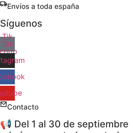
Ir
Envíos a toda españa
al
contenido
Síguenos
Tik
Tok
Icono
stagram
cebook
outube
Contacto
📢 Del 1 al 30 de septiembre